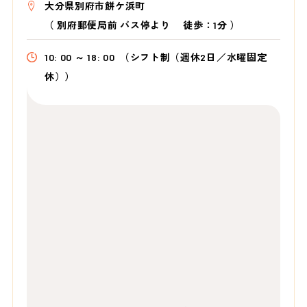
大分県別府市餅ケ浜町
（
別府郵便局前 バス停より
徒歩：1分
）
10: 00 ～ 18: 00
（シフト制（週休2日／水曜固定
休））