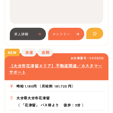
求人詳細
エントリー
派遣
長期
お仕事番号：54106326
【大分市花津留エリア】不動産関連／カスタマー
サポート
時給 1,180円 （月給例 181,720 円）
大分県大分市花津留
（
「花津留」 バス停より
徒歩：3分
）