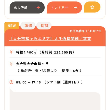
求人詳細
エントリー
派遣
長期
お仕事番号：54103231
【大分市松ヶ丘エリア】大手通信関連／営業
時給 1,400円 （月給例 223,300 円）
大分県大分市松ヶ丘
（
松が丘中央 バス停より
徒歩：5分
）
09: 00 ～ 17: 15
（シフト制（週休2日））