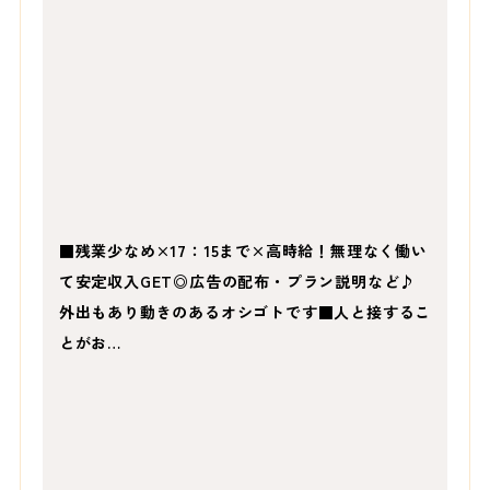
■残業少なめ×17：15まで×高時給！無理なく働い
て安定収入GET◎広告の配布・プラン説明など♪
外出もあり動きのあるオシゴトです■人と接するこ
とがお…