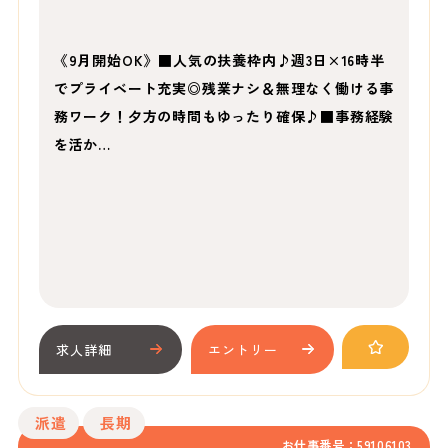
《9月開始OK》■人気の扶養枠内♪週3日×16時半
でプライベート充実◎残業ナシ＆無理なく働ける事
務ワーク！夕方の時間もゆったり確保♪■事務経験
を活か…
求人詳細
エントリー
派遣
長期
お仕事番号：59106103