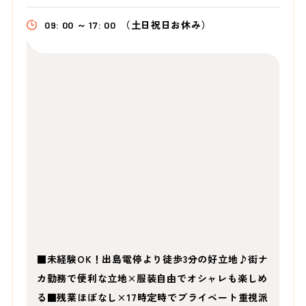
09: 00 ～ 17: 00
（土日祝日お休み）
■未経験OK！出島電停より徒歩3分の好立地♪街ナ
カ勤務で便利な立地×服装自由でオシャレも楽しめ
る■残業ほぼなし×17時定時でプライベート重視派