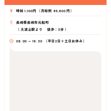
時給 1,100円 （月給例 85,800 円）
長崎県長崎市元船町
（
大波止駅より
徒歩：3分
）
09: 00 ～ 16: 30
（平日2日＋土日お休み）