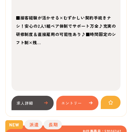
■接客経験が活かせる×むずかしい契約手続きナ
シ！安心の2人1組ペア体制でサポート万全♪充実の
研修制度＆直接雇用の可能性あり♪■時間固定のシ
フト制×残…
求人詳細
エントリー
派遣
長期
お仕事番号：59106342