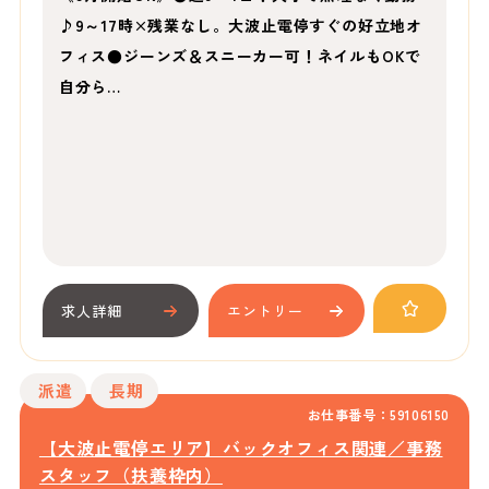
♪9～17時×残業なし。大波止電停すぐの好立地オ
フィス●ジーンズ＆スニーカー可！ネイルもOKで
自分ら…
求人詳細
エントリー
派遣
長期
お仕事番号：59106150
【大波止電停エリア】バックオフィス関連／事務
スタッフ（扶養枠内）