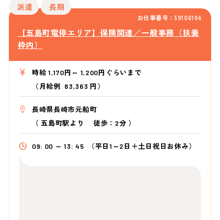
派遣
長期
お仕事番号：59106104
【五島町電停エリア】保険関連／一般事務（扶養
枠内）
時給 1,170円～ 1,200円ぐらいまで
（月給例 83,363 円）
長崎県長崎市元船町
（
五島町駅より
徒歩：2分
）
09: 00 ～ 13: 45
（平日1～2日＋土日祝日お休み）