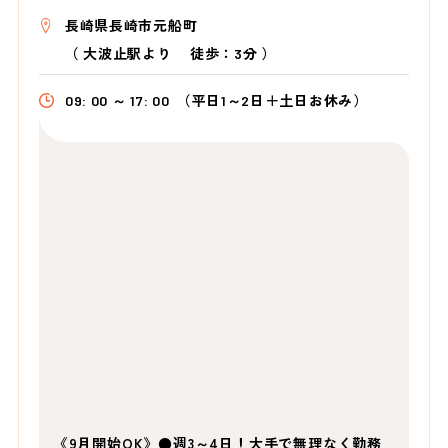
長崎県長崎市元船町
（
大波止駅より
徒歩：3分
）
09: 00 ～ 17: 00
（平日1～2日＋土日お休み）
《9月開始OK》●週3～4日！大手で無理なく勤務