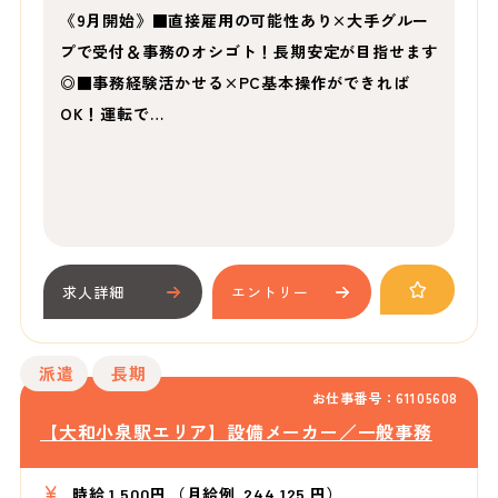
《9月開始》■直接雇用の可能性あり×大手グルー
プで受付＆事務のオシゴト！長期安定が目指せます
◎■事務経験活かせる×PC基本操作ができれば
OK！運転で…
求人詳細
エントリー
派遣
長期
お仕事番号：61105608
【大和小泉駅エリア】設備メーカー／一般事務
時給 1,500円 （月給例 244,125 円）