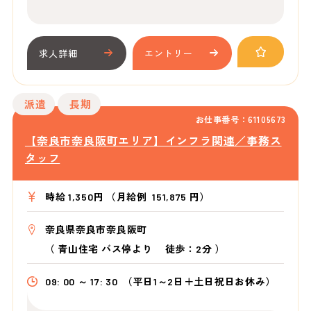
求人詳細
エントリー
派遣
長期
お仕事番号：61105673
【奈良市奈良阪町エリア】インフラ関連／事務ス
タッフ
時給 1,350円 （月給例 151,875 円）
奈良県奈良市奈良阪町
（
青山住宅 バス停より
徒歩：2分
）
09: 00 ～ 17: 30
（平日1～2日＋土日祝日お休み）