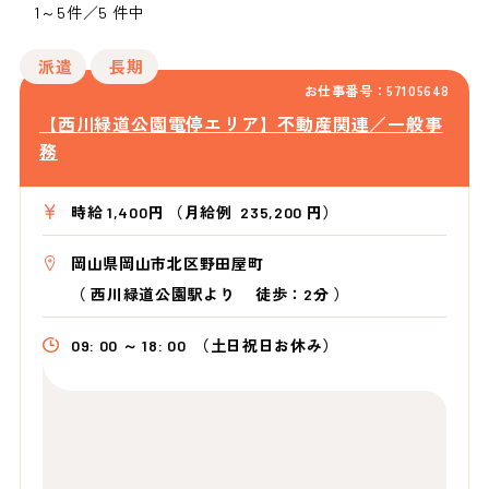
1～5件／5 件中
派遣
長期
お仕事番号：57105648
【西川緑道公園電停エリア】不動産関連／一般事
務
時給 1,400円 （月給例 235,200 円）
岡山県岡山市北区野田屋町
（
西川緑道公園駅より
徒歩：2分
）
09: 00 ～ 18: 00
（土日祝日お休み）