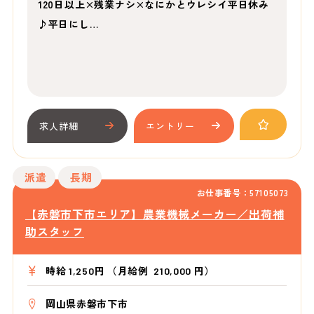
120日以上×残業ナシ×なにかとウレシイ平日休み
♪平日にし…
求人詳細
エントリー
派遣
長期
お仕事番号：57105073
【赤磐市下市エリア】農業機械メーカー／出荷補
助スタッフ
時給 1,250円 （月給例 210,000 円）
岡山県赤磐市下市