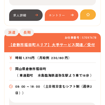
求人詳細
エントリー
派遣
長期
お仕事番号：57097478
【倉敷市福田町エリア】大手サービス関連／受付
時給 1,370円 （月給例 230,160 円）
岡山県倉敷市福田町
（
車通勤可 水島臨海鉄道弥生駅より車で16分
）
09: 00 ～ 18: 00
（土日祝日含むシフト制（週休2
日））