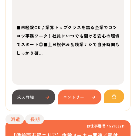
■未経験OK♪業界トップクラスを誇る企業でコツ
コツ事務ワーク！社員にいつでも聞ける安心の環境
でスタート◎■土日祝休み＆残業ナシで自分時間も
しっかり確…
求人詳細
エントリー
派遣
長期
お仕事番号：57105211
【備前西市駅エリア】住設メーカー関連／受付