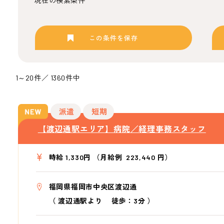
現在の検索条件
この条件を保存
1～20件／ 1360件中
派遣
短期
【渡辺通駅エリア】病院／経理事務スタッフ
時給 1,330円 （月給例 223,440 円）
福岡県福岡市中央区渡辺通
（
渡辺通駅より
徒歩：3分
）