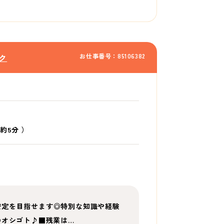
お仕事番号：85106382
ク
約5分
）
安定を目指せます◎特別な知識や経験
のオシゴト♪■残業は…