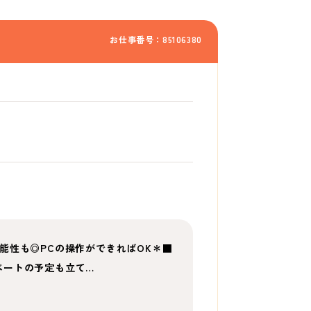
お仕事番号：85106380
能性も◎PCの操作ができればOK＊■
ベートの予定も立て…