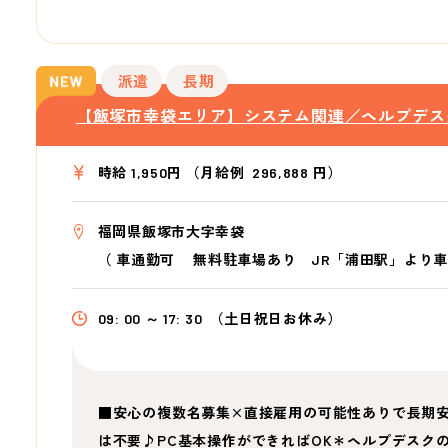
派遣
長期
【飯塚市幸袋エリア】システム関連／ヘルプデス
時給 1,950円 （月給例 296,888 円）
福岡県飯塚市大字幸袋
（
車通勤可 無料駐車場あり JR「浦田駅」より車
09: 00 ～ 17: 30
（土日祝日お休み）
■安心の複数名募集×直接雇用の可能性ありで長期
は不要♪PC基本操作ができればOK＊ヘルプデスク