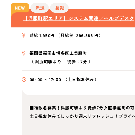
派遣
長期
【呉服町駅エリア】システム関連／ヘルプデスク
時給 1,950円 （月給例 296,888 円）
福岡県福岡市博多区上呉服町
（
呉服町駅より
徒歩：7分
）
09: 00 ～ 17: 30
（土日祝お休み）
■複数名募集！呉服町駅より徒歩7分♪直接雇用の可
土日祝お休みでしっかり週末リフレッシュ！プライ