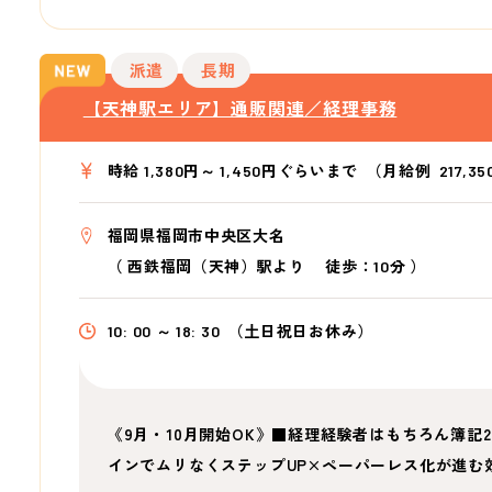
派遣
長期
【天神駅エリア】通販関連／経理事務
時給 1,380円～ 1,450円ぐらいまで
（月給例 217,35
福岡県福岡市中央区大名
（
西鉄福岡（天神）駅より
徒歩：10分
）
10: 00 ～ 18: 30
（土日祝日お休み）
《9月・10月開始OK》■経理経験者はもちろん簿記
インでムリなくステップUP×ペーパーレス化が進む