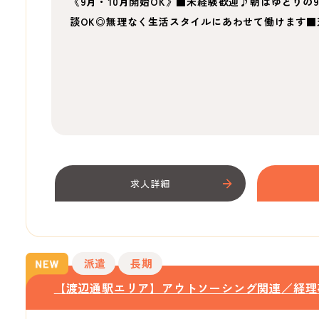
《9月・10月開始OK》■未経験歓迎♪朝はゆとりの
談OK◎無理なく生活スタイルにあわせて働けます■
求人詳細
派遣
長期
【渡辺通駅エリア】アウトソーシング関連／経理