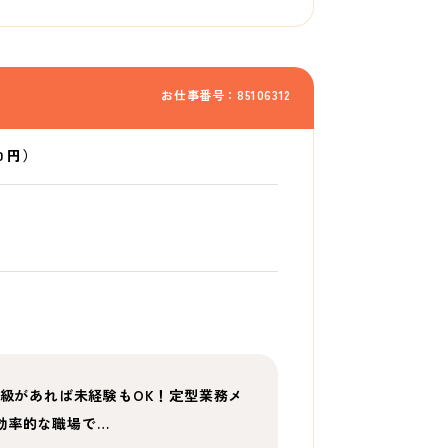
お仕事番号：85106312
0 円）
2級があれば未経験もOK！定型業務メ
効率的な職場で…