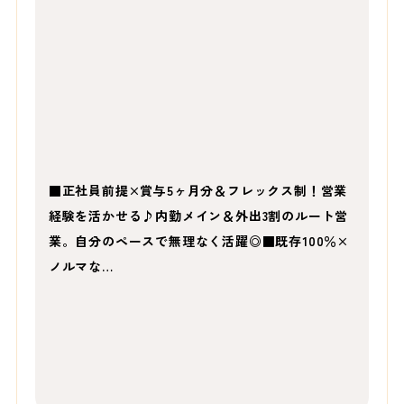
■正社員前提×賞与5ヶ月分＆フレックス制！営業
経験を活かせる♪内勤メイン＆外出3割のルート営
業。自分のペースで無理なく活躍◎■既存100％×
ノルマな…