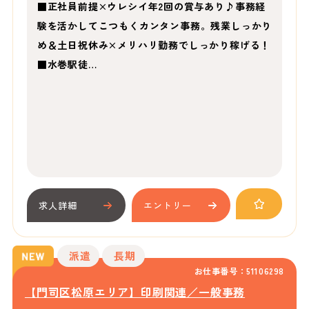
■正社員前提×ウレシイ年2回の賞与あり♪事務経
験を活かしてこつもくカンタン事務。残業しっかり
め＆土日祝休み×メリハリ勤務でしっかり稼げる！
■水巻駅徒…
求人詳細
エントリー
派遣
長期
お仕事番号：51106298
【門司区松原エリア】印刷関連／一般事務