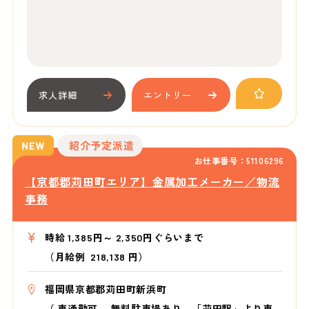
求人詳細
エントリー
紹介予定派遣
お仕事番号：51106296
【京都郡苅田町エリア】金属加工メーカー／物流
事務
時給 1,385円～ 2,350円ぐらいまで
（月給例 218,138 円）
福岡県京都郡苅田町新浜町
（
車通勤可 無料駐車場あり 「苅田駅」より車