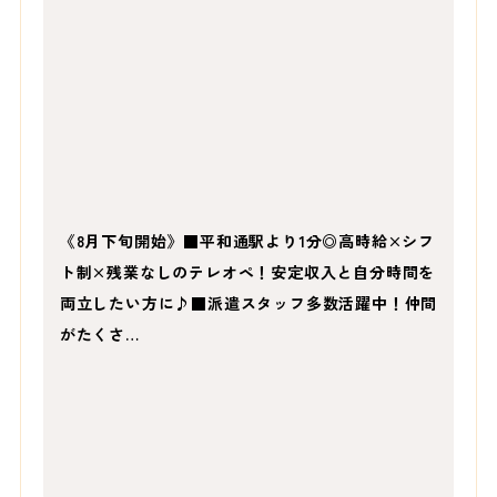
《8月下旬開始》■平和通駅より1分◎高時給×シフ
ト制×残業なしのテレオペ！安定収入と自分時間を
両立したい方に♪■派遣スタッフ多数活躍中！仲間
がたくさ…