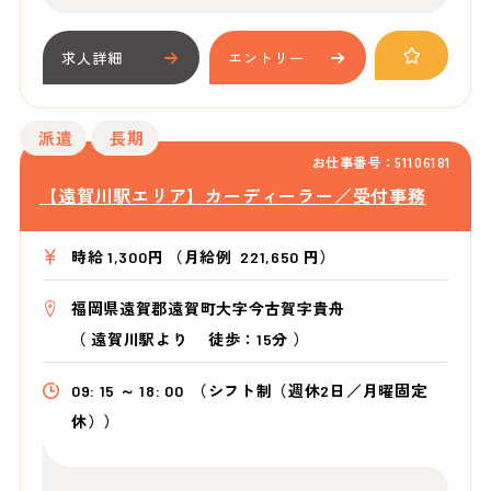
求人詳細
エントリー
派遣
長期
お仕事番号：51106181
【遠賀川駅エリア】カーディーラー／受付事務
時給 1,300円 （月給例 221,650 円）
福岡県遠賀郡遠賀町大字今古賀字貴舟
（
遠賀川駅より
徒歩：15分
）
09: 15 ～ 18: 00
（シフト制（週休2日／月曜固定
休））