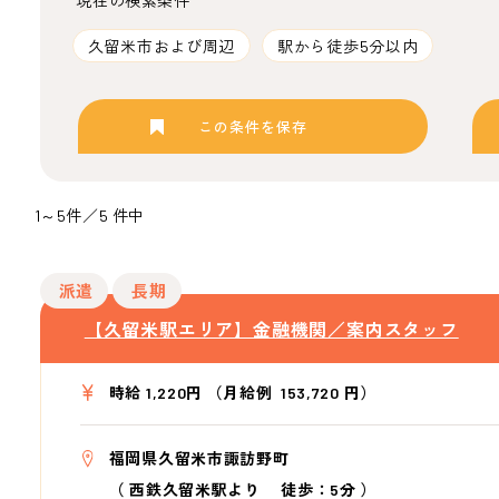
現在の検索条件
久留米市および周辺
駅から徒歩5分以内
この条件を保存
1～5件／5 件中
派遣
長期
【久留米駅エリア】金融機関／案内スタッフ
時給 1,220円 （月給例 153,720 円）
福岡県久留米市諏訪野町
（
西鉄久留米駅より
徒歩：5分
）