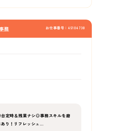
お仕事番号：45104738
事務
時台定時＆残業ナシ◎事務スキルを磨
休あり！リフレッシュ…