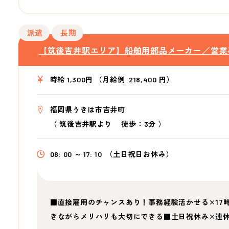
派遣
長期
【筑後吉井駅エリア】船舶用部品メーカー／営業
時給 1,300円 （月給例 218,400 円）
福岡県うきは市吉井町
（
筑後吉井駅より
徒歩：3分
）
08: 00 ～ 17: 10
（土日祝日お休み）
■直接雇用のチャンスあり！事務経験活かせる×17
きながらメリハリも大切にできる■土日祝休み×連