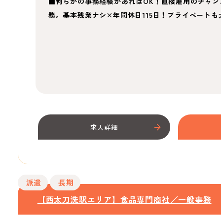
■何らかの事務経験があればOK！直接雇用のチャン
務。基本残業ナシ×年間休日115日！プライベートも
求人詳細
派遣
長期
【西太刀洗駅エリア】食品専門商社／一般事務