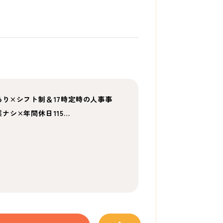
り×シフト制＆17時定時の人事事
ナシ×年間休日115…