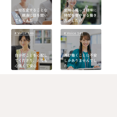
一切否定することな
定時に帰って趣味に
く、親身に話を聞い
時間を費やせる働き
てもらえた
方がしたい
# Voice 146
# Voice 141
#
自分のことを心配し
再び働くことに不安
てくださり、とても
しかありませんでし
心強くて安心
た
# Voice 139
# Voice 116
#
他の派遣会社では考
震災で家が半壊した
えられない想像以上
とき営業担当が色々
のフォロー
対応してくれた