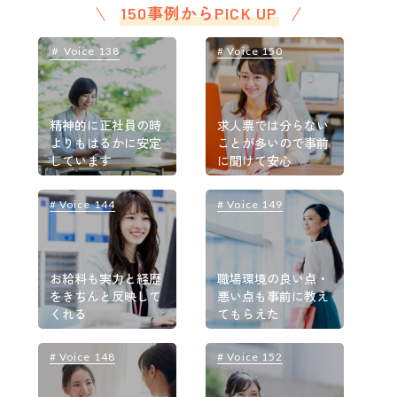
150事例からPICK UP
＃ Voice 138
# Voice 150
＃
精神的に正社員の時
求人票では分らない
よりもはるかに安定
ことが多いので事前
しています
に聞けて安心
# Voice 144
# Voice 149
#
お給料も実力と経歴
職場環境の良い点・
をきちんと反映して
悪い点も事前に教え
くれる
てもらえた
# Voice 148
# Voice 152
#