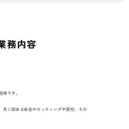
業務内容
団体です。
、月二回ある会合のセッティングや受付、その