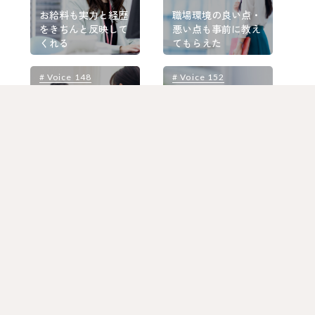
お給料も実力と経歴
職場環境の良い点・
をきちんと反映して
悪い点も事前に教え
くれる
てもらえた
# Voice 148
# Voice 152
#
一切否定することな
定時に帰って趣味に
く、親身に話を聞い
時間を費やせる働き
てもらえた
方がしたい
# Voice 146
# Voice 141
#
自分のことを心配し
再び働くことに不安
てくださり、とても
しかありませんでし
心強くて安心
た