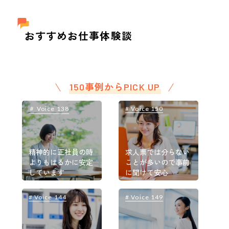
おすすめお仕事体験談
150事例からPICK UP
＃ Voice 138
# Voice 150
＃
精神的に正社員の時
求人票では分らない
よりもはるかに安定
ことが多いので事前
しています
に聞けて安心
# Voice 144
# Voice 149
#