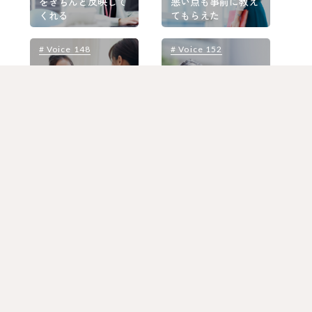
をきちんと反映して
悪い点も事前に教え
くれる
てもらえた
# Voice 148
# Voice 152
#
一切否定することな
定時に帰って趣味に
く、親身に話を聞い
時間を費やせる働き
てもらえた
方がしたい
# Voice 146
# Voice 141
#
自分のことを心配し
再び働くことに不安
てくださり、とても
しかありませんでし
心強くて安心
た
# Voice 139
# Voice 116
#