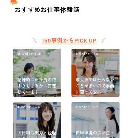
おすすめお仕事体験談
150事例からPICK UP
＃ Voice 138
# Voice 150
＃
精神的に正社員の時
求人票では分らない
よりもはるかに安定
ことが多いので事前
しています
に聞けて安心
# Voice 144
# Voice 149
#
お給料も実力と経歴
職場環境の良い点・