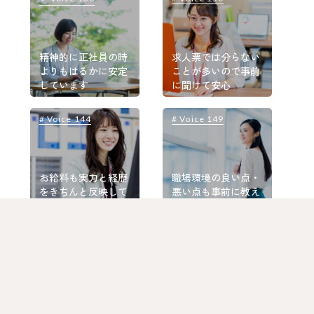
精神的に正社員の時
求人票では分らない
よりもはるかに安定
ことが多いので事前
しています
に聞けて安心
# Voice 144
# Voice 149
#
お給料も実力と経歴
職場環境の良い点・
をきちんと反映して
悪い点も事前に教え
くれる
てもらえた
# Voice 148
# Voice 152
#
一切否定することな
定時に帰って趣味に
く、親身に話を聞い
時間を費やせる働き