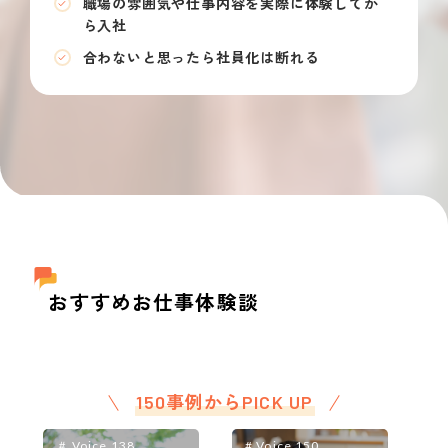
職場の雰囲気や仕事内容を実際に体験してか
ら入社
合わないと思ったら社員化は断れる
おすすめお仕事体験談
150事例からPICK UP
＃ Voice 138
# Voice 150
＃