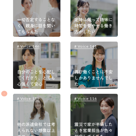
一切否定することな
定時に帰って趣味に
く、親身に話を聞い
時間を費やせる働き
てもらえた
方がしたい
# Voice 146
# Voice 141
#
自分のことを心配し
再び働くことに不安
てくださり、とても
しかありませんでし
心強くて安心
た
# Voice 139
# Voice 116
#
他の派遣会社では考
震災で家が半壊した
えられない想像以上
とき営業担当が色々