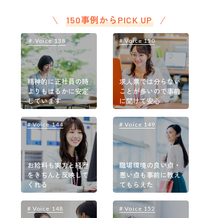
150事例からPICK UP
＃ Voice 138
# Voice 150
＃
精神的に正社員の時
求人票では分らない
よりもはるかに安定
ことが多いので事前
しています
に聞けて安心
# Voice 144
# Voice 149
#
お給料も実力と経歴
職場環境の良い点・
をきちんと反映して
悪い点も事前に教え
くれる
てもらえた
# Voice 148
# Voice 152
#