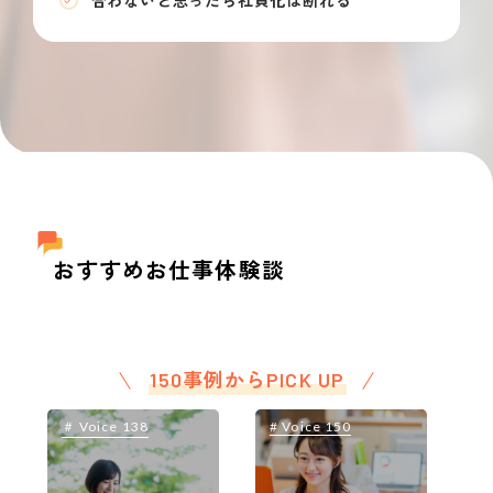
合わないと思ったら社員化は断れる
おすすめお仕事体験談
150事例からPICK UP
＃ Voice 138
# Voice 150
＃