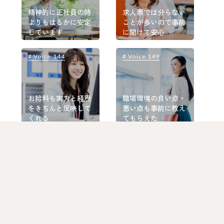
精神的に正社員の時
求人票では分らない
よりもはるかに安定
ことが多いので事前
しています
に聞けて安心
# Voice 144
# Voice 149
#
お給料も実力と経歴
職場環境の良い点・
をきちんと反映して
悪い点も事前に教え
くれる
てもらえた
# Voice 148
# Voice 152
#
一切否定することな
定時に帰って趣味に
く、親身に話を聞い
時間を費やせる働き
てもらえた
方がしたい