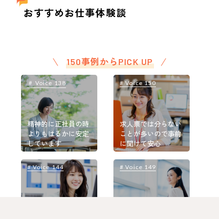
おすすめお仕事体験談
150事例からPICK UP
＃ Voice 138
# Voice 150
＃
精神的に正社員の時
求人票では分らない
よりもはるかに安定
ことが多いので事前
しています
に聞けて安心
# Voice 144
# Voice 149
#
お給料も実力と経歴
職場環境の良い点・
をきちんと反映して
悪い点も事前に教え